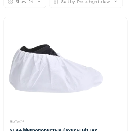
Show:
24
Sort by:
Price: high to low
BizTex™
ST44 Микропористые бахилы BizTex