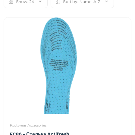
Show:
24
Sort by:
Name: A-Z
Footwear Accessories
FC86 - Стелька Actifresh