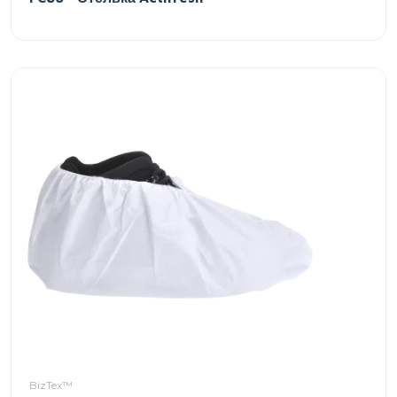
BizTex™