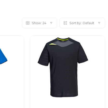
Show:
24
Sort by:
Default