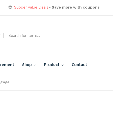
Supper Value Deals
- Save more with coupons
Get great devices up to 50% off
View details
Сварочная куртка
сэкономьте сегодня до 35%
urement
Shop
Product
Contact
дежда