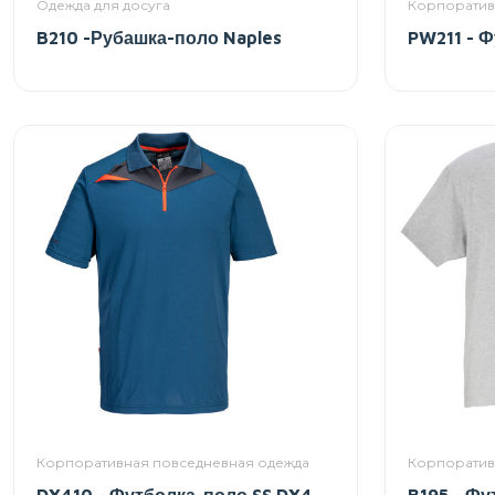
Одежда для досуга
Корпоратив
B210 -Рубашка-поло Naples
PW211 - Ф
Корпоративная повседневная одежда
Корпоратив
DX410 - Футболка-поло SS DX4
B195 - Фу