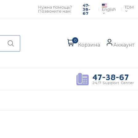
47-
TDM
Нужна помощь?
English
38-
Позвоните нам:
67
0
Корзина
Аккаунт
47-38-67
24/7 Support Center