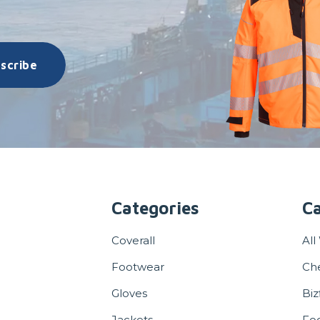
scribe
Categories
Ca
Coverall
All
Footwear
Ch
Gloves
Biz
Jackets
Fo