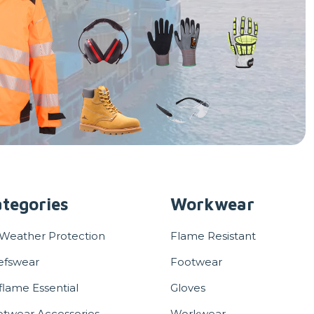
tegories
Workwear
 Weather Protection
Flame Resistant
efswear
Footwear
flame Essential
Gloves
otwear Accessories
Workwear