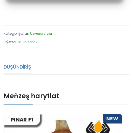
Kategoriýalar:
Семена Лука
Elýeterlilik:
In stock
DÜŞÜNDIRIŞ
Meňzeş harytlat
NEW