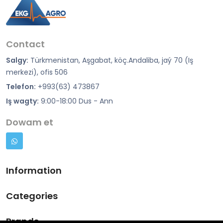
Contact
Salgy:
Türkmenistan, Aşgabat, köç.Andaliba, jaý 70 (Iş
merkezi), ofis 506
Telefon:
+993(63) 473867
Iş wagty:
9:00-18:00 Dus - Ann
Dowam et
Information
Categories
Brands