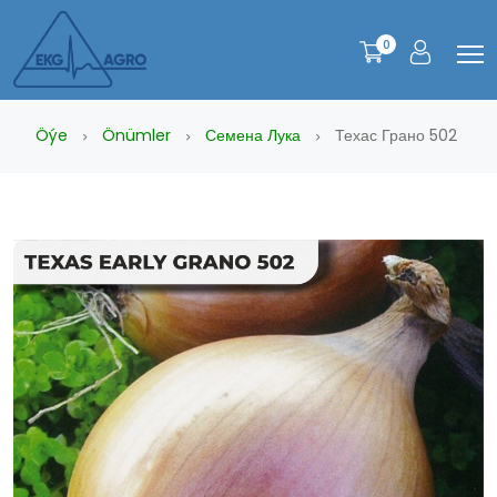
0
Öýe
Önümler
Семена Лука
Техас Грано 502