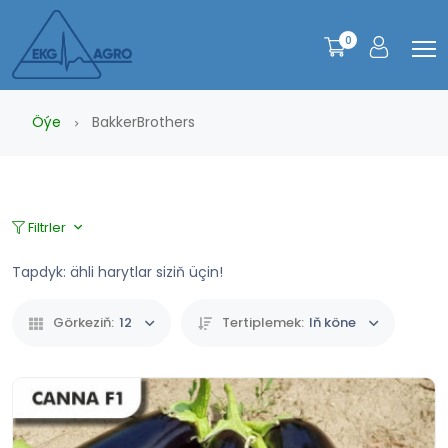
0
Öýe
BakkerBrothers
Filtrler
Tapdyk: ähli harytlar siziň üçin!
Görkeziň:
12
Tertiplemek:
Iň köne