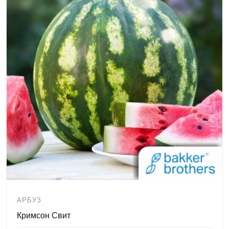
АРБУЗ
Кримсон Свит