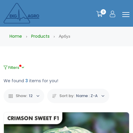
0
Home
Products
Арбуз
Filters
We found
3
items for you!
Show:
12
Sort by:
Name : Z-A